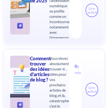
de 2025
l’accessibilité
numérique
Lire
se profile
l’article
comme un
incontournable,
notamment
avec
l’émergence
de la loi sur
l’accessibilité
numérique
Comment
Vous devez
de 2025.
trouver
absolument
Mais
11
des idées
trouver des
qu’entend-
min
d’articles
idées pour
on
de blog ?
vos
réellement
prochains
par
Lire
articles de
accessibilité
l’article
blog, et là,
numérique
catastrophe,
? Pourquoi
c’est le
est-ce