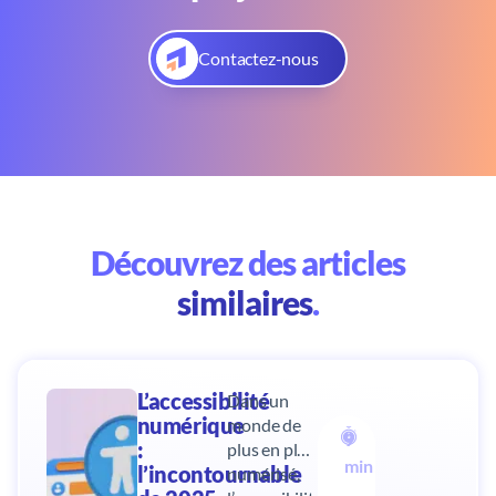
Contactez-nous
Découvrez des articles
similaires
.
L’accessibilité
Dans un
numérique
monde de
9
:
plus en plus
min
l’incontournable
numérisé,