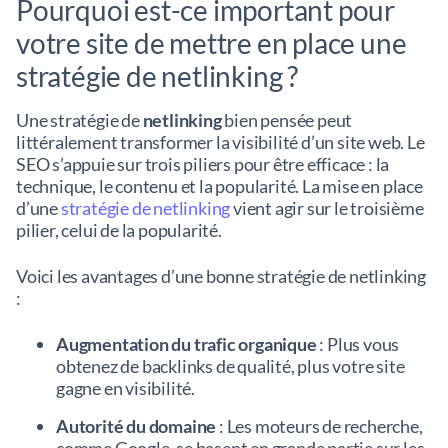
Pourquoi est-ce important pour
votre site de mettre en place une
stratégie de netlinking ?
Une stratégie de
netlinking
bien pensée peut
littéralement transformer la visibilité d’un site web. Le
SEO s’appuie sur trois piliers pour être efficace : la
technique, le contenu et la popularité. La mise en place
d’une
stratégie de netlinking
vient agir sur le troisième
pilier, celui de la popularité.
Voici les avantages d’une bonne stratégie de netlinking
:
Augmentation du trafic organique
: Plus vous
obtenez de backlinks de qualité, plus votre site
gagne en visibilité.
Autorité du domaine
: Les moteurs de recherche,
comme Google, se basent en grande partie sur les