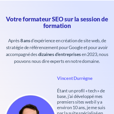
Votre formateur SEO sur la session de
formation
Après
8 ans
d’expérience en création de site web, de
stratégie de référencement pour Google et pour avoir
accompagné des
dizaines d’entreprises
en 2023, nous
pouvons nous dire experts en notre domaine.
Vincent Durrègne
Étant un profil « tech » de
base, j’ai développé mes
premiers sites web il y a
environ 10 ans, je me suis
par la suite spécialisé en