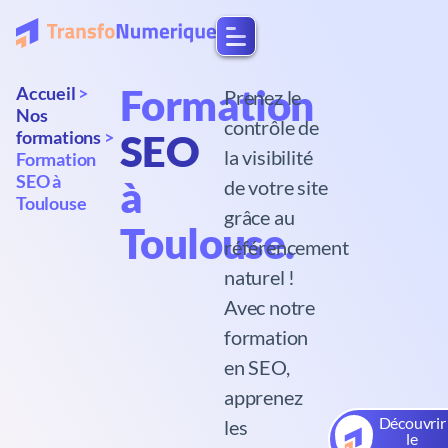
Formation
Accueil
>
Prenez le
Nos
contrôle de
formations
>
SEO
la visibilité
Formation
SEO à
à
de votre site
Toulouse
grâce au
Toulouse.
référencement
naturel !
Avec notre
formation
en SEO,
apprenez
Découvrir
les
le