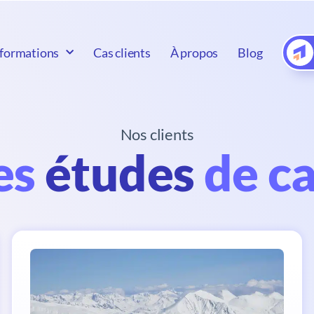
formations
Cas clients
À propos
Blog
Nos clients
es
études
de ca