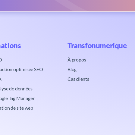
ations​
Transfonumerique​
O
À propos
action optimisée SEO
Blog
A
Cas clients
lyse de données
ogle Tag Manager
ation de site web