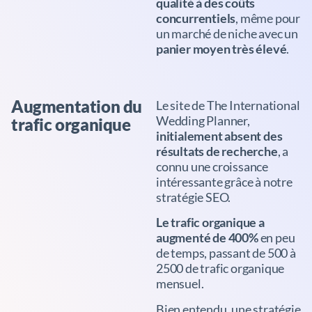
qualité à des coûts
concurrentiels
, même pour
un marché de niche avec un
panier moyen très élevé
.
Augmentation du
Le site de The International
Wedding Planner,
trafic organique
initialement absent des
résultats de recherche
, a
connu une croissance
intéressante grâce à notre
stratégie SEO.
Le trafic organique a
augmenté de 400%
en peu
de temps, passant de 500 à
2500 de trafic organique
mensuel.
Bien entendu, une stratégie