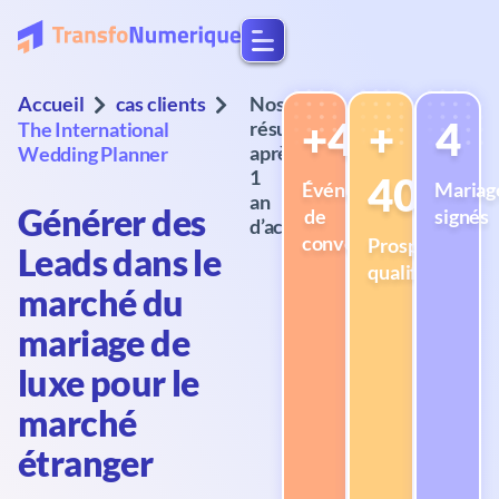
Accueil
cas clients
Nos
+400
+
4
résultats
The International
après
Wedding Planner
1
40
Événements
Mariag
an
Générer des
de
signés
d’accompagnement
conversions
Prospects
Leads dans le
qualifiés
marché du
mariage de
luxe pour le
marché
étranger