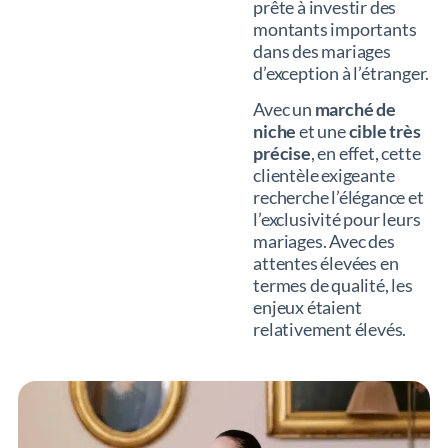
prête à investir des
montants importants
dans des mariages
d’exception à l’étranger.
Avec un
marché de
niche
et une
cible très
précise
, en effet, cette
clientèle exigeante
recherche l’élégance et
l’exclusivité pour leurs
mariages. Avec des
attentes élevées en
termes de qualité, les
enjeux étaient
relativement élevés.