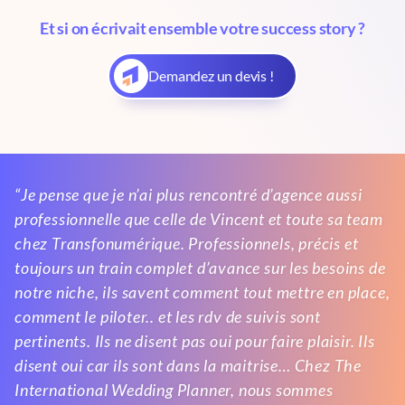
Et si on écrivait ensemble votre success story ?
Demandez un devis !
“Je pense que je n’ai plus rencontré d’agence aussi
professionnelle que celle de Vincent et toute sa team
chez Transfonumérique. Professionnels, précis et
toujours un train complet d’avance sur les besoins de
notre niche, ils savent comment tout mettre en place,
comment le piloter.. et les rdv de suivis sont
pertinents. Ils ne disent pas oui pour faire plaisir. Ils
disent oui car ils sont dans la maitrise… Chez The
International Wedding Planner, nous sommes