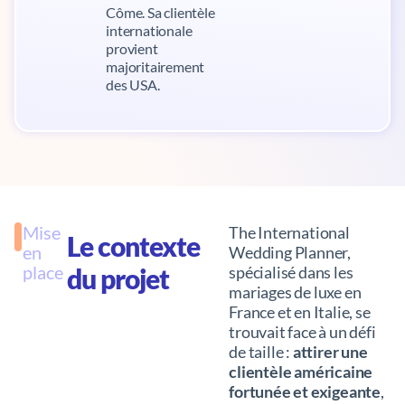
Côme. Sa clientèle
internationale
provient
majoritairement
des USA.
Mise
The International
Le contexte
en
Wedding Planner,
place
du projet
spécialisé dans les
mariages de luxe en
France et en Italie, se
trouvait face à un défi
de taille :
attirer une
clientèle américaine
fortunée et exigeante
,