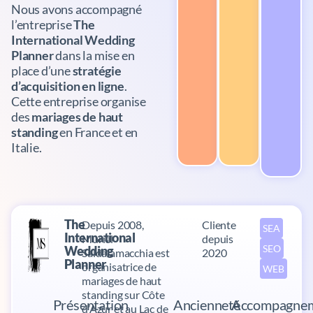
Nous avons accompagné
l’entreprise
The
International Wedding
Planner
dans la mise en
place d’une
stratégie
d’acquisition en ligne
.
Cette entreprise organise
des
mariages de haut
standing
en France et en
Italie.
The
Depuis 2008,
Cliente
SEA
International
Muriel
depuis
SEO
Wedding
Saldalamacchia est
2020
Planner
organisatrice de
WEB
mariages de haut
standing sur Côte
Présentation
Ancienneté
Accompagne
d’Azur et au Lac de