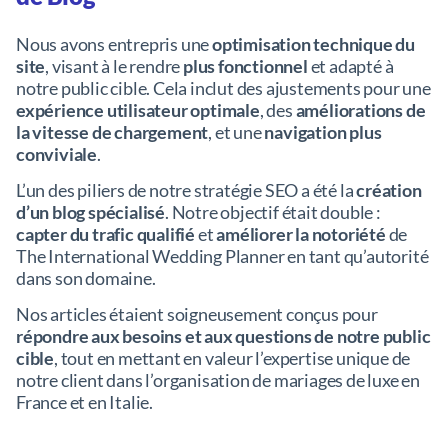
Nous avons entrepris une
optimisation technique du
site
, visant à le rendre
plus fonctionnel
et adapté à
notre public cible. Cela inclut des ajustements pour une
expérience utilisateur optimale
, des
améliorations de
la vitesse de chargement
, et une
navigation plus
conviviale
.
L’un des piliers de notre stratégie SEO a été la
création
d’un blog spécialisé
. Notre objectif était double :
capter du trafic qualifié
et
améliorer la notoriété
de
The International Wedding Planner en tant qu’autorité
dans son domaine.
Nos articles étaient soigneusement conçus pour
répondre aux besoins et aux questions de notre public
cible
, tout en mettant en valeur l’expertise unique de
notre client dans l’organisation de mariages de luxe en
France et en Italie.