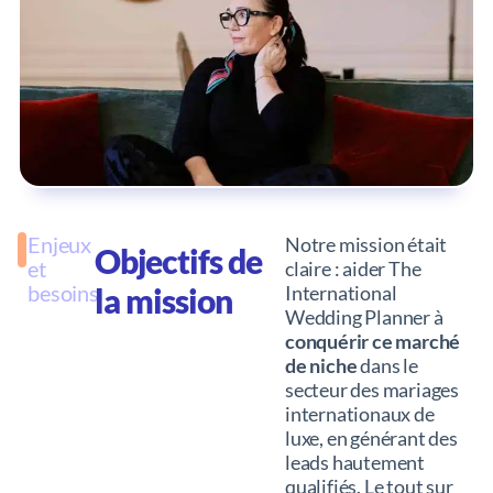
Enjeux
Notre mission était
Objectifs de
et
claire : aider The
besoins
la mission
International
Wedding Planner à
conquérir ce marché
de niche
dans le
secteur des mariages
internationaux de
luxe, en générant des
leads hautement
qualifiés. Le tout sur