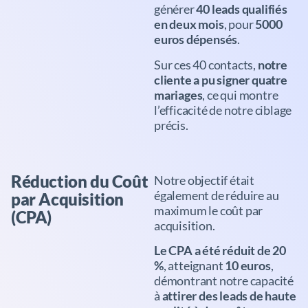
générer
40 leads qualifiés
en deux mois
, pour
5000
euros dépensés
.
Sur ces 40 contacts,
notre
cliente a pu signer quatre
mariages
, ce qui montre
l’efficacité de notre ciblage
précis.
Réduction du Coût
Notre objectif était
également de réduire au
par Acquisition
maximum le coût par
(CPA)
acquisition.
Le CPA a été réduit de 20
%
, atteignant
10 euros
,
démontrant notre capacité
à
attirer des leads de haute