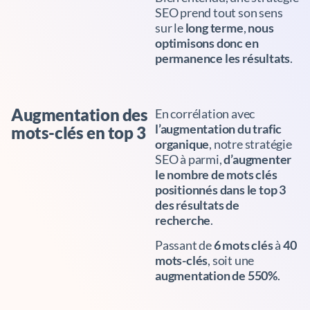
SEO prend tout son sens
sur le
long terme
,
nous
optimisons donc en
permanence les résultats
.
Augmentation des
En corrélation avec
l’augmentation du trafic
mots-clés en top 3
organique
, notre stratégie
SEO à parmi,
d’augmenter
le nombre de mots clés
positionnés dans le top 3
des résultats de
recherche
.
Passant de
6 mots clés
à
40
mots-clés
, soit une
augmentation de 550%
.