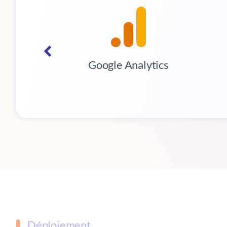
ds
Google Analytics
Déploiement