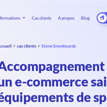
formations
Cas clients
À propos
Blog
ccueil
cas clients
Stone Snowboards
Accompagnement C
un e-commerce sais
équipements de spo