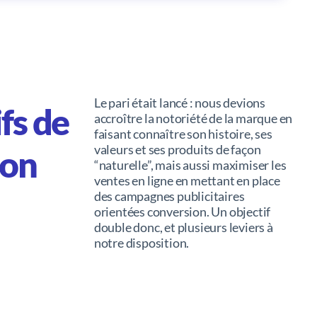
Le pari était lancé : nous devions
fs de
accroître la notoriété de la marque en
faisant connaître son histoire, ses
valeurs et ses produits de façon
ion
“naturelle”, mais aussi maximiser les
ventes en ligne en mettant en place
des campagnes publicitaires
orientées conversion. Un objectif
double donc, et plusieurs leviers à
notre disposition.