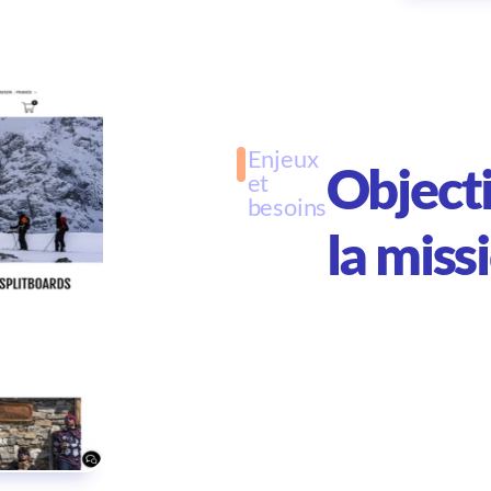
Enjeux
Objecti
et
besoins
la miss