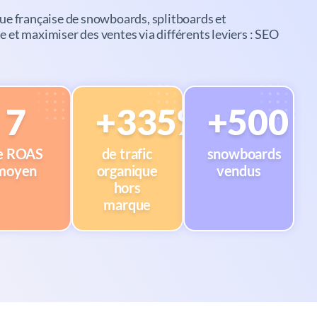
 française de snowboards, splitboards et
ne et maximiser des ventes via différents leviers : SEO
7
+335%
+500
e ROAS
de trafic
snowboards
moyen
organique
vendus
hors
marque