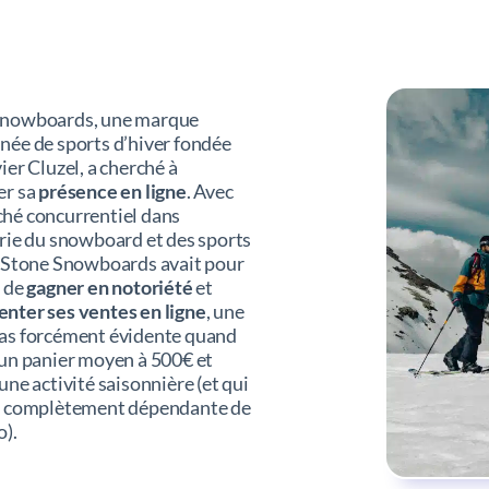
Snowboards, une marque
née de sports d’hiver fondée
ier Cluzel, a cherché à
er sa
présence en ligne
. Avec
hé concurrentiel dans
trie du snowboard et des sports
, Stone Snowboards avait pour
f de
gagner en notoriété
et
nter ses ventes en ligne
, une
as forcément évidente quand
 un panier moyen à 500€ et
une activité saisonnière (et qui
t complètement dépendante de
o).