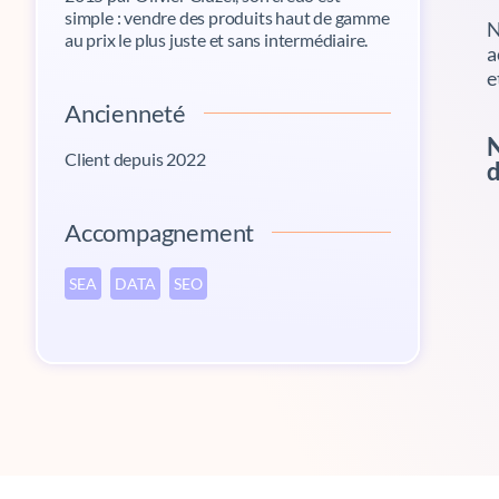
simple : vendre des produits haut de gamme
N
au prix le plus juste et sans intermédiaire.
a
e
Ancienneté
N
Client depuis 2022
Accompagnement
SEA
DATA
SEO