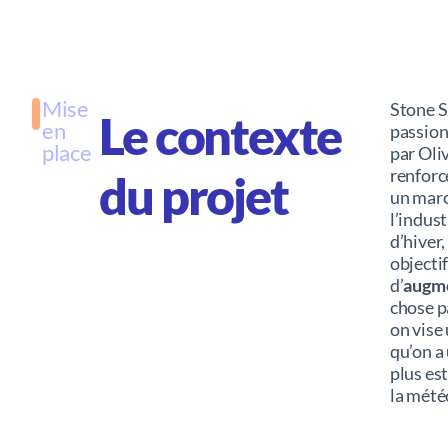
Mise
Stone 
Le contexte
en
passion
place
par Oliv
renforc
du projet
un marc
l’indus
d’hiver
objecti
d’
augme
chose p
on vise
qu’on a 
plus es
la mété