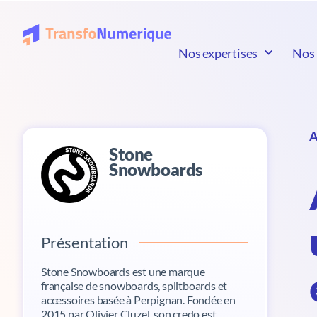
Nos expertises
Nos 
A
Stone
Snowboards
Présentation
Stone Snowboards est une marque
française de snowboards, splitboards et
accessoires basée à Perpignan. Fondée en
2015 par Olivier Cluzel, son credo est