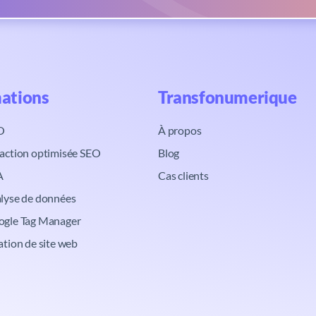
ations​
Transfonumerique​
O
À propos
action optimisée SEO
Blog
A
Cas clients
lyse de données
ogle Tag Manager
ation de site web