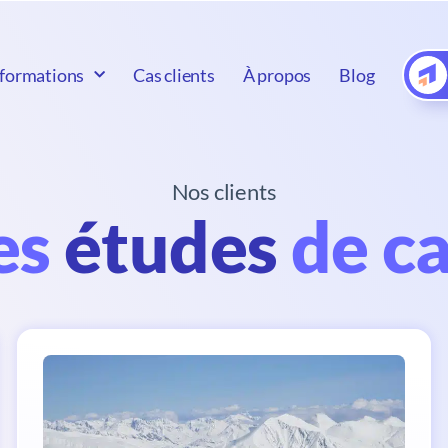
formations
Cas clients
À propos
Blog
Nos clients
es
études
de ca