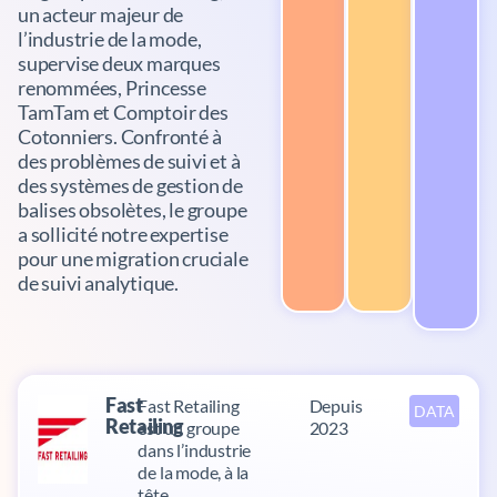
un acteur majeur de
l’industrie de la mode,
supervise deux marques
renommées, Princesse
TamTam et Comptoir des
Cotonniers. Confronté à
des problèmes de suivi et à
des systèmes de gestion de
balises obsolètes, le groupe
a sollicité notre expertise
pour une migration cruciale
de suivi analytique.
Fast
Fast Retailing
Depuis
DATA
Retailing
est un groupe
2023
dans l’industrie
de la mode, à la
tête