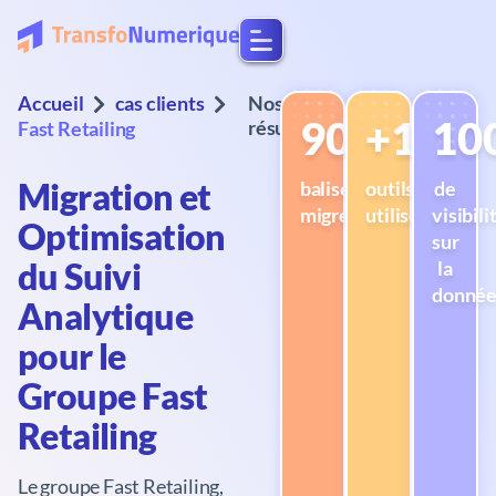
Accueil
cas clients
Nos
90
+10
10
résultats
Fast Retailing
Migration et
balises
outils
de
migrées
utilisés
visibili
Optimisation
sur
du Suivi
la
donné
Analytique
pour le
Groupe Fast
Retailing
Le groupe Fast Retailing,