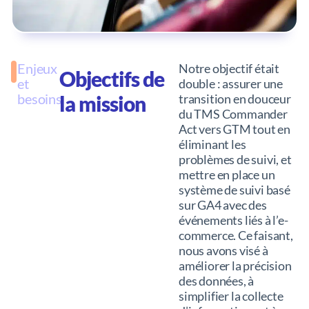
Enjeux
Notre objectif était
Objectifs de
et
double : assurer une
besoins
la mission
transition en douceur
du TMS Commander
Act vers GTM tout en
éliminant les
problèmes de suivi, et
mettre en place un
système de suivi basé
sur GA4 avec des
événements liés à l’e-
commerce. Ce faisant,
nous avons visé à
améliorer la précision
des données, à
simplifier la collecte