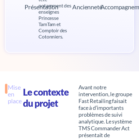
notamment des
Présentation
Ancienneté
Accompagnem
enseignes
Princesse
TamTam et
Comptoir des
Cotonniers.
Mise
Avant notre
Le contexte
en
intervention, le groupe
place
du projet
Fast Retailing faisait
face à d’importants
problèmes de suivi
analytique. Le système
TMS Commander Act
présentait de