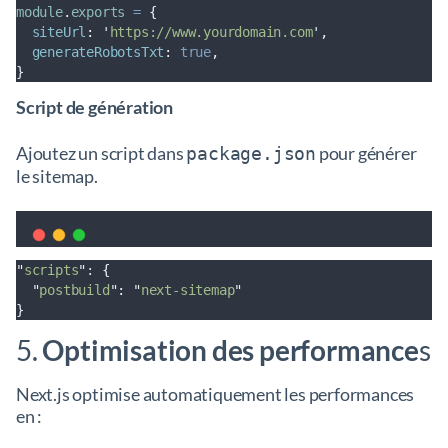
module
.
exports
=
{
siteUrl
:
'
https://www.yourdomain.com
'
,
generateRobotsTxt
:
true
,
}
Script de génération
Ajoutez un script dans
pour générer
package.json
le sitemap.
"
scripts
"
: 
{
"
postbuild
"
:
"
next-sitemap
"
}
5.
Optimisation des performance
s
Next.js optimise automatiquement les performances
en :