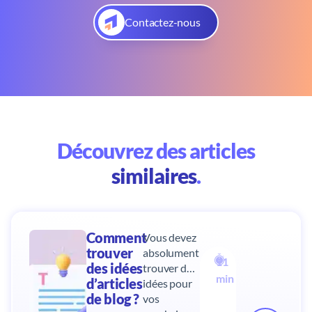
Contactez-nous
Découvrez des articles
similaires
.
Comment
Vous devez
trouver
absolument
11
des idées
trouver des
min
d’articles
idées pour
de blog ?
vos