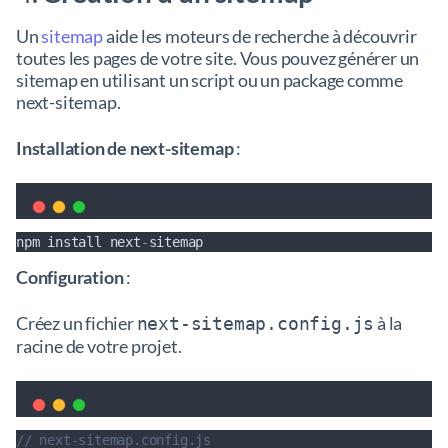
Un
sitemap
aide les moteurs de recherche à découvrir
toutes les pages de votre site. Vous pouvez générer un
sitemap en utilisant un script ou un package comme
next-sitemap.
Installation de next-sitemap
:
npm
install
next
-
sitemap
Configuration
:
Créez un fichier
à la
next-sitemap.config.js
racine de votre projet.
// next-sitemap.config.js