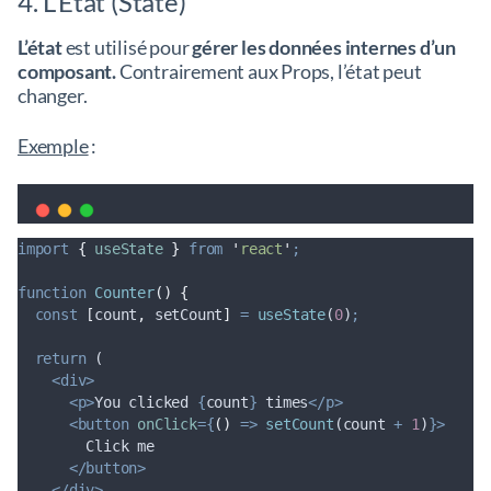
4. L’État (State)
L’état
est utilisé pour
gérer les données internes d’un
composant.
Contrairement aux Props, l’état peut
changer.
Exemple
:
import
{
useState
}
from
'
react
'
;
function
Counter
()
{
const
[
count
,
setCount
]
=
useState
(
0
)
;
return
 (
<div>
<p>
You clicked 
{
count
}
 times
</p>
<button
onClick
={
()
=>
setCount
(
count
+
1
)
}>
        Click me
</button>
</div>