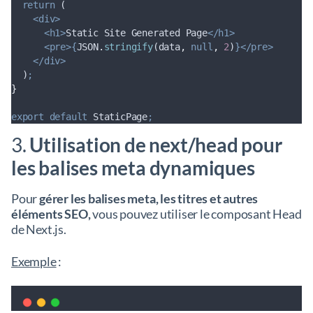
return
 (
<div>
<h1>
Static Site Generated Page
</h1>
<pre>{
JSON
.
stringify
(
data
,
null
,
2
)
}</pre>
</div>
  )
;
}
export
default
StaticPage
;
3.
Utilisation de next/head pour
les balises meta dynamiques
Pour
gérer les balises meta, les titres et autres
éléments SEO,
vous pouvez utiliser le composant Head
de Next.js.
Exemple
: