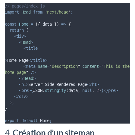
// pages/index.js
import
Head
from
'
next/head
'
;
const
Home
=
({
data
})
=>
{
return
 (
<div>
<
Head
>
<title
>
Home Page
</title>
<meta
name
=
"
description
"
content
=
"
This is the 
home page
"
/>
</
Head
>
<h1>
Server-Side Rendered Page
</h1>
<pre>{
JSON
.
stringify
(
data
,
null
,
2
)
}</pre>
</div>
  )
;
}
export
default
Home
;
4.
Création d’un sitemap