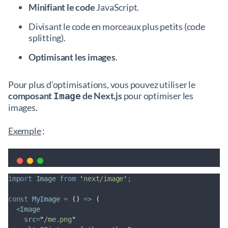
Minifiant le code
JavaScript.
Divisant le code en morceaux plus petits (code
splitting).
Optimisant les images
.
Pour plus d’optimisations, vous pouvez utiliser le
composant
de Next.js
pour optimiser les
Image
images.
Exemple
:
import
Image
from
'
next/image
'
;
const
MyImage
=
()
=>
 (
<
Image
src
=
"
/me.png
"