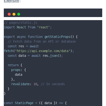
Exemple
:
// pages/static.js
import
React
from
'
react
'
;
export
async
function
getStaticProps
()
{
// Fetch data from an API or database
const
res
=
await
fetch
(
'
https://api.example.com/data
'
)
;
const
data
=
await
res
.
json
()
;
return
{
props
:
{
data
},
revalidate
:
10
,
// In seconds
}
}
const
StaticPage
=
({
data
})
=>
{