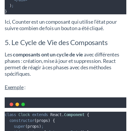
  )
;
}
Ici, Counter est un composant qui utilise l’état pour
suivre combien de fois un bouton a été cliqué.
5. Le Cycle de Vie des Composants
Les
composants ont un cycle de vie
avec différentes
phases : création, mise à jour et suppression. React
permet de réagir à ces phases avec des méthodes
spécifiques.
Exemple
:
class
Clock
extends
 React
.
Component
{
constructor
(
props
)
{
super
(
props
)
;