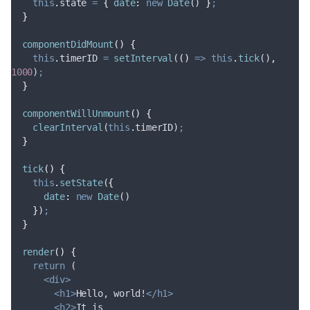
this
.
state
=
{
date
:
new
Date
() 
}
;
}
componentDidMount
()
{
this
.
timerID
=
setInterval
(
()
=>
this
.
tick
()
,
1000
)
;
}
componentWillUnmount
()
{
clearInterval
(
this
.
timerID
)
;
}
tick
()
{
this
.
setState
(
{
date
:
new
Date
()
}
)
;
}
render
()
{
return
 (
<div>
<h1>
Hello, world!
</h1>
<h2>
It is 