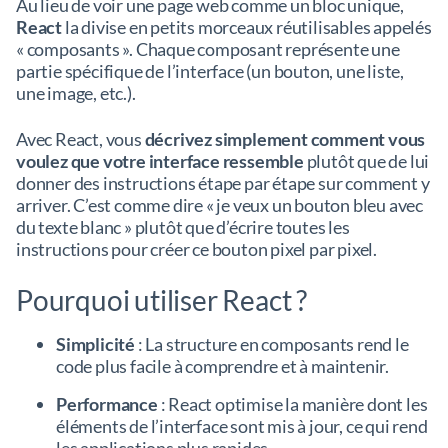
Au lieu de voir une page web comme un bloc unique,
React
la divise en petits morceaux réutilisables appelés
« composants ». Chaque composant représente une
partie spécifique de l’interface (un bouton, une liste,
une image, etc.).
Avec React, vous
décrivez simplement comment vous
voulez que votre interface ressemble
plutôt que de lui
donner des instructions étape par étape sur comment y
arriver. C’est comme dire « je veux un bouton bleu avec
du texte blanc » plutôt que d’écrire toutes les
instructions pour créer ce bouton pixel par pixel.
Pourquoi utiliser React ?
Simplicité
: La structure en composants rend le
code plus facile à comprendre et à maintenir.
Performance
: React optimise la manière dont les
éléments de l’interface sont mis à jour, ce qui rend
les applications plus rapides.