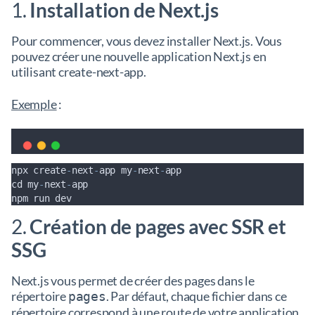
1.
Installation de Next.js
Pour commencer, vous devez installer Next.js. Vous
pouvez créer une nouvelle application Next.js en
utilisant create-next-app.
Exemple
:
npx
create
-
next
-
app
my
-
next
-
app
cd
my
-
next
-
app
npm
run
dev
2.
Création de pages avec SSR et
SSG
Next.js vous permet de créer des pages dans le
répertoire
. Par défaut, chaque fichier dans ce
pages
répertoire correspond à une route de votre application.