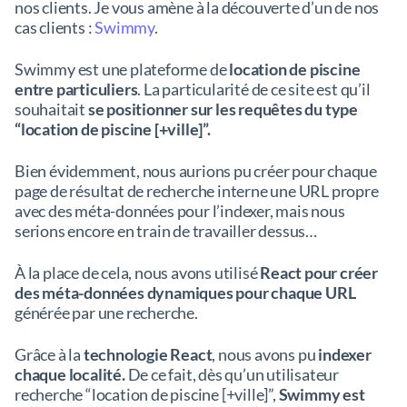
nos clients. Je vous amène à la découverte d’un de nos
cas clients :
Swimmy
.
Swimmy est une plateforme de
location de piscine
entre particuliers
. La particularité de ce site est qu’il
souhaitait
se positionner sur les requêtes du type
“location de piscine [+ville]”.
Bien évidemment, nous aurions pu créer pour chaque
page de résultat de recherche interne une URL propre
avec des méta-données pour l’indexer, mais nous
serions encore en train de travailler dessus…
À la place de cela, nous avons utilisé
React pour créer
des méta-données dynamiques pour chaque URL
générée par une recherche.
Grâce à la
technologie React
, nous avons pu
indexer
chaque localité.
De ce fait, dès qu’un utilisateur
recherche “location de piscine [+ville]”,
Swimmy est