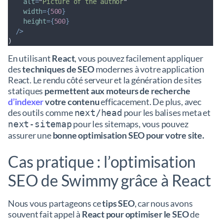
alt
=
"
Picture of the author
"
width
={
500
}
height
={
500
}
/>
)
En utilisant
React
, vous pouvez facilement appliquer
des
techniques de SEO
modernes à votre application
React. Le rendu côté serveur et la génération de sites
statiques
permettent aux moteurs de recherche
d’indexer
votre contenu
efficacement. De plus, avec
des outils comme
pour les balises meta et
next/head
pour les sitemaps, vous pouvez
next-sitemap
assurer une
bonne optimisation SEO pour votre site.
Cas pratique : l’optimisation
SEO de Swimmy grâce à React
Nous vous partageons ce
tips SEO
, car nous avons
souvent fait appel à
React pour optimiser le SEO
de