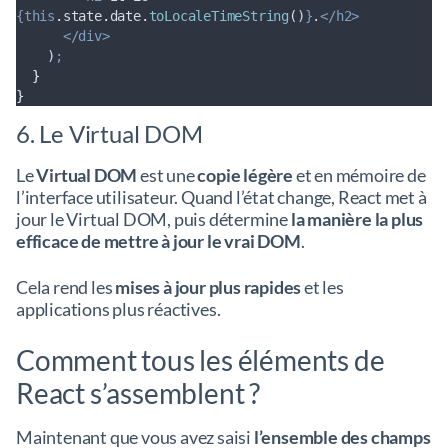
{this
.
state
.
date
.
toLocaleTimeString
()
}
.
</h2>
</div>
    )
;
}
}
6. Le Virtual DOM
Le
Virtual DOM
est une
copie légère
et en mémoire de
l’interface utilisateur. Quand l’état change, React met à
jour le Virtual DOM, puis détermine
la manière la plus
efficace de mettre à jour le vrai DOM
.
Cela rend les
mises à jour plus rapides
et les
applications plus réactives.
Comment tous les éléments de
React s’assemblent ?
Maintenant que vous avez saisi
l’ensemble des champs