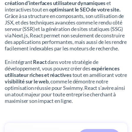
création d’interfaces utilisateur dynamiques
et
interactives tout en
optimisant le SEO de votre site.
Grâce à sa structure en composants, son utilisation de
JSX, et des techniques avancées comme le rendu côté
serveur (SSR) et la génération de sites statiques (SSG)
via Next.js, React permet non seulement de construire
des applications performantes, mais aussi de les rendre
facilement indexables par les moteurs de recherche.
En intégrant
React
dans votre stratégie de
développement, vous pouvez créer des
expériences
utilisateur riches et réactives
tout en améliorant votre
visibilité sur le web
, comme le démontre notre
optimisation réussie pour Swimmy. React s’avère ainsi
un atout majeur pour toute entreprise cherchant à
maximiser son impact en ligne.