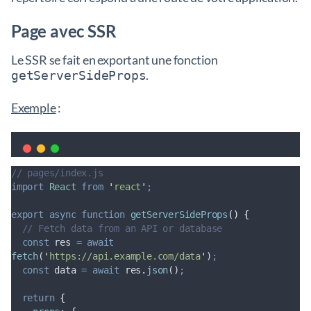
Page avec SSR
Le SSR se fait en exportant une fonction
.
getServerSideProps
Exemple
:
// pages/index.js
import
React
from
'
react
'
;
export
async
function
getServerSideProps
()
{
// Fetch data from an API or database
const
res
=
await
fetch
(
'
https://api.example.com/data
'
)
;
const
data
=
await
res
.
json
()
;
return
{