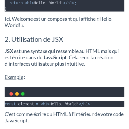
return
<h1>
Hello, World!
</h1>;
}
Ici, Welcome est un composant qui affiche « Hello,
World! ».
2. Utilisation de JSX
JSX
est une syntaxe qui ressemble au HTML mais qui
est écrite dans du
JavaScript
. Cela rend la création
d’interfaces utilisateur plus intuitive.
Exemple
:
const
element
=
<h1>
Hello, World!
</h1>;
C’est comme écrire du HTML à l’intérieur de votre code
JavaScript.