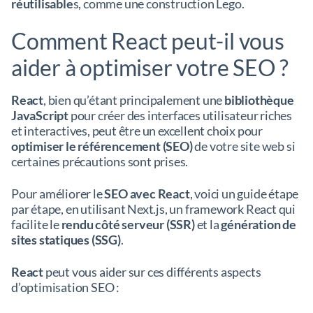
réutilisable
s, comme une construction Lego.
Comment React peut-il vous
aider à optimiser votre SEO ?
React
, bien qu’étant principalement une
bibliothèque
JavaScript
pour créer des interfaces utilisateur riches
et interactives, peut être un excellent choix pour
optimiser le référencement (SEO)
de votre site web si
certaines précautions sont prises.
Pour améliorer le
SEO avec React
, voici un guide étape
par étape, en utilisant Next.js, un framework React qui
facilite le
rendu côté serveur (SSR)
et la
génération de
sites statiques (SSG)
.
React
peut vous aider sur ces différents aspects
d’optimisation SEO :