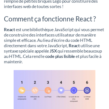
remplie de petites briques Lego pour construire des
interfaces web de toutes sortes !
Comment ça fonctionne React ?
React
est une bibliothèque JavaScript qui vous permet
de construire des interfaces utilisateur de manière
simple et efficace. Au lieu d’écrire du code HTML
directement dans votre JavaScript,
React
utilise une
syntaxe spéciale appelée
JSX
qui ressemble beaucoup
au HTML. Cela rend le
code plus lisible
et plus facile à
maintenir.