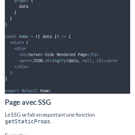
props
:
{
data
}
}
}
const
Home
=
({
data
})
=>
{
return
 (
<div>
<h1>
Server-Side Rendered Page
</h1>
<pre>{
JSON
.
stringify
(
data
,
null
,
2
)
}</pre>
</div>
  )
;
}
export
default
Home
;
Page avec SSG
Le SSG se fait en exportant une fonction
.
getStaticProps