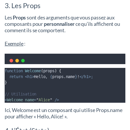
3. Les Props
Les
Props
sont des arguments que vous passez aux
composants pour
personnaliser
ce qu’ils affichent ou
comment ils se comportent.
Exemple
:
function
Welcome
(
props
)
{
return
<h1>
Hello, 
{
props
.
name
}
!
</h1>;
}
// Utilisation
<
Welcome
name
=
"
Alice
"
/>
Ici, Welcome est un composant qui utilise Props.name
pour afficher « Hello, Alice! ».