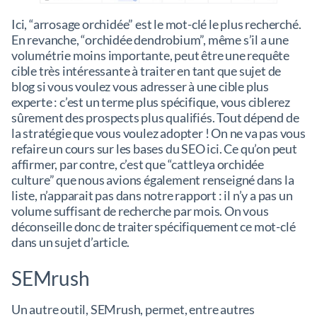
Ici, “arrosage orchidée” est le mot-clé le plus recherché.
En revanche, “orchidée dendrobium”, même s’il a une
volumétrie moins importante, peut être une requête
cible très intéressante à traiter en tant que sujet de
blog si vous voulez vous adresser à une cible plus
experte : c’est un terme plus spécifique, vous ciblerez
sûrement des prospects plus qualifiés. Tout dépend de
la stratégie que vous voulez adopter ! On ne va pas vous
refaire un cours sur les bases du SEO ici. Ce qu’on peut
affirmer, par contre, c’est que “cattleya orchidée
culture” que nous avions également renseigné dans la
liste, n’apparait pas dans notre rapport : il n’y a pas un
volume suffisant de recherche par mois. On vous
déconseille donc de traiter spécifiquement ce mot-clé
dans un sujet d’article.
SEMrush
Un autre outil, SEMrush, permet, entre autres